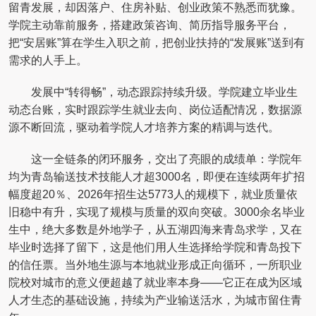
留青发展，却因落户、住房补贴、创业政策不熟悉而犹豫。
学院主动靠前服务，搭建政策咨询、简历指导服务平台，
把“安居账”算在学生入职之前，把创业扶持的“发展账”送到有
需求的人手上。
发展中“转得畅”，动态跟踪持续升级。学院建立毕业生
动态台账，实时跟踪学生就业去向、岗位适配情况，数据源
源不断回流，驱动着学院人才培养方案的精调与迭代。
这一全链条的闭环服务，交出了亮眼的成绩单：学院年
均为青岛输送技术技能人才超3000名，即便在连续两年扩招
幅度超20％、2026年招生达5773人的规模下，就业质量依
旧稳中有升，实现了规模与质量的双向突破。3000余名毕业
生中，绝大多数是外地学子，从五湖四海来青岛求学，又在
毕业时选择了留下，这是他们用人生选择给学院和青岛投下
的信任票。当外地生源与本地就业形成正向循环，一所职业
院校对城市的意义便超越了就业率本身——它正在成为区域
人才生态的基础设施，持续为产业输送活水，为城市留住青