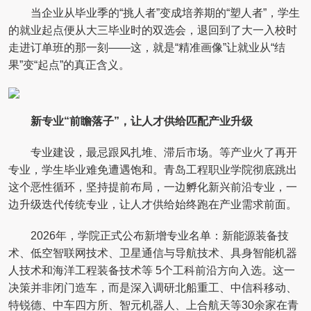
当企业从毕业季的“挑人者”变成培养期的“塑人者”，学生
的就业起点便从大三毕业时的双选会，退回到了大一入校时
走进订单班的那一刻——这，就是“精准画像”让就业从“结
果”变“起点”的真正含义。
新专业“前瞻落子”，让人才供给匹配产业升级
专业建设，最忌跟风扎堆、滞后市场。等产业火了再开
专业，学生毕业难免遭遇饱和。青岛工程职业学院彻底跳出
这个恶性循环，坚持提前布局，一边孵化新兴前沿专业，一
边升级迭代传统专业，让人才供给始终跑在产业需求前面。
2026年，学院正式公布新增专业名单：新能源装备技
术、低空智联网技术、卫星通信与导航技术、具身智能机器
人技术和海洋工程装备技术等 5个工科前沿方向入选。这一
决策并非闭门造车，而是深入调研北船重工、中信科移动、
特锐德、中车四方所、智元机器人、上合航天等30余家在青