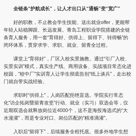
全链条“护航成长”，让人才出口从“通畅”变“宽广”
好的职教，不止教会学生技能、送出就业offer，更能帮
年轻人站稳脚跟、长远发展。青岛工程职业学院搭建的全链
条育人服务，用一套“育得好、供得上、留得下、转得畅”的
闭环体系，贯穿求学、求职、就业、留青全过程。
课堂上“育得好”，厂区入校实景施教。通过“引厂入校、
实景实训”模式，真实生产线、商用设备、实战项目常态化进
校园，“校中厂”实训育人让学生彻底告别“纸上谈兵”，走出校
门就自带实战经验。
求职时“供得上”，人岗匹配拒绝盲选。学院实行常态
化“访企拓岗暨留青攻坚”行动、就业（实习）双选会等，仅
近期双选会就释放岗位近4000个，这不是海投海选式的“大
水漫灌”，而是专业对口、岗位匹配的“精准滴灌”。
入职后“留得下”，后续服务全程托底。很多外地学生想