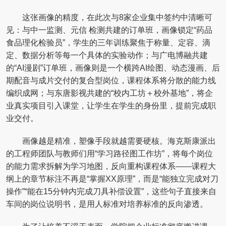
这张画像的精度，在此次与8家企业集中签约中清晰可
见：与中一监测、元信 检测共建的订单班，画像锁定“药品
食品理化检验员”，学生的三年训练聚焦于称量、定容、滴
定、数据分析等每一个具体的实验动作；与广电博融共建
的“AI漫剧”订单班，画像则是一个横跨AI绘图、动态漫画、后
期配音与成片交付的复合型岗位，课程体系将分散的能力线
编织成网；与东唐影视共建的“校内工坊＋校外基地”，将企
业真实项目引入课堂，让学生在学生的身份里，提前完成职
业交付。
画像越是精准，塑像手段就越需要硬核。海克斯康派出
的工程师团队与教师们用“学习路径图工作坊”，将每个岗位
的能力需求拆解为学习地图，反向重构课程体系——课程大
纲上的章节标注不再是“掌握XX原理”，而是“能独立完成对刀
操作”“能在15分钟内完成刀具补偿设置”，这些句子直接来自
车间的岗位说明书，是用人标准对培养标准的反向渗透。