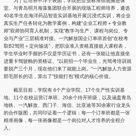
为了让培养不浮于表面，学院把企业标准彻底搬进课
堂。与青岛明月海藻集团联合开展的现场工程师培养，遴选
40名学生在海洋药品智造实训基地开展沉浸式实训，将企业
真实生产任务转化为教学案例，构建“企业工程师＋专业教
师”双师协同育人机制，实现“教学与生产、课程与岗位、专
业与产业”三层精准对接。一汽解放国企订单班首创“在校考
取B2驾照＋定向输送”，把职业准入资格直接嵌入课程表，
学生毕业时手握的不仅是学历证书，还有一张能让他直接坐
进重卡驾驶舱的资格证。“以前招一个毕业生，光驾考培训就
要脱产三个月，现在他们来了就能上岗。”一汽解放人力资源
部毛部长的话，算出了“技能打包”模式的核心价值。
截至目前，学院有 6个产业学院、17个生产性实训基
地、11个在校运营订单班、20余个待开班级，以及涵盖青岛
地铁、一汽解放、西门子、海信、比亚迪等30余家行业龙头
的合作版图，共同印证着一个逻辑：每一个订单班都是一张
精准画像，每一张画像都是一个岗位对人才培养的全程介
入。