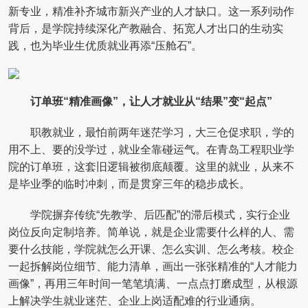
新专业，精准补齐城市新兴产业的人才缺口。这一系列动作
背后，是学院持续深化产教融合、拓宽人才出口的生动实
践，也为毕业生优质就业再添“压舱石”。
订单班“精准画像”，让人才就业从“结果”变“起点”
职教就业，最怕前两年迷茫学习，大三仓促求职，学的
用不上、要的没学过，就业全靠碰运气。在青岛工程职业学
院的订单班，这套旧逻辑被彻底颠覆。这里的就业，从来不
是毕业季的临时冲刺，而是贯穿三年的稳步成长。
学院摒弃传统“先教学、后匹配”的滞后模式，实行企业
岗位反向定制培养。简单说，就是企业需要什么样的人、需
要什么技能，学院就怎么开课、怎么实训、怎么考核。校企
一起拆解岗位细节、能力清单，画出一张张精准的“人才能力
画像”，再用三年时间一笔笔填满、一点点打磨成型，从根源
上解决学生就业迷茫、企业上岗适配难的行业通病。